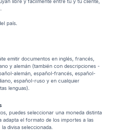
n libre y fácilmente entre tú y tu cliente,
.
l país.
ite emitir documentos en inglés, francés,
liano y alemán (también con descripciones -
spañol-alemán, español-francés, español-
liano, español-ruso y en cualquier
tas lenguas).
s
tos, puedes seleccionar una moneda distinta
a adapta el formato de los importes a las
 la divisa seleccionada.