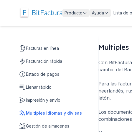
Producto
Ayuda
Lista de 
Multiples
Facturas en línea
Facturación rápida
Con BitFactura
cambio del Ban
Estado de pagos
Para las factur
Llenar rápido
neerlandés, ru
letón.
Impresión y envío
Los documentos
Multiples idiomas y divisas
combinaciones 
Gestión de almacenes