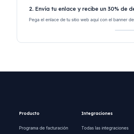
2. Envía tu enlace y recibe un 30% de d
Pega el enlace de tu sitio web aquí con el banner d
Footer
Producto
Integraciones
Programa de facturación
Todas las integraciones