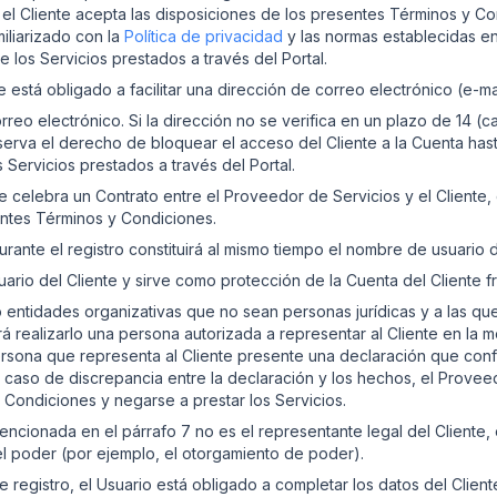
l, el Cliente acepta las disposiciones de los presentes Términos y C
miliarizado con la
Política de privacidad
y las normas establecidas en
 los Servicios prestados a través del Portal.
te está obligado a facilitar una dirección de correo electrónico (e-m
rreo electrónico. Si la dirección no se verifica en un plazo de 14 (cat
eserva el derecho de bloquear el acceso del Cliente a la Cuenta has
os Servicios prestados a través del Portal.
se celebra un Contrato entre el Proveedor de Servicios y el Cliente,
sentes Términos y Condiciones.
nte el registro constituirá al mismo tiempo el nombre de usuario del 
uario del Cliente y sirve como protección de la Cuenta del Cliente 
o entidades organizativas que no sean personas jurídicas y a las q
rá realizarlo una persona autorizada a representar al Cliente en la 
 persona que representa al Cliente presente una declaración que con
 caso de discrepancia entre la declaración y los hechos, el Provee
y Condiciones y negarse a prestar los Servicios.
encionada en el párrafo 7 no es el representante legal del Cliente, 
l poder (por ejemplo, el otorgamiento de poder).
egistro, el Usuario está obligado a completar los datos del Cliente