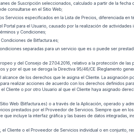
 Planes de Suscripción seleccionados, calculado a partir de la fecha 
de consultarse en el Sitio Web;
os Servicios especificados en la Lista de Precios, diferenciada en t
l Portal para el Usuario, causado por la realización de actividades
 Términos y Condiciones;
Condiciones de Bitfactura.es;
ondiciones separadas para un servicio que es o puede ser prestado
eo y del Consejo de 27.04.2016, relativo a la protección de las pe
datos y por el que se deroga la Directiva 95/46/CE (Reglamento gene
l alcance de los derechos que le asigna el Cliente. La asignación p
n para realizar acciones de acuerdo con los derechos definidos par
 Cliente o por otro Usuario al que el Cliente haya asignado derecho
l Sitio Web (Bitfactura.es) o a través de la Aplicación, operado y adm
rvicios prestados por el Proveedor de Servicios. Siempre que en l
e que incluye la interfaz gráfica y las bases de datos integradas, i
r, el Cliente o el Proveedor de Servicios individual o en conjunto, r