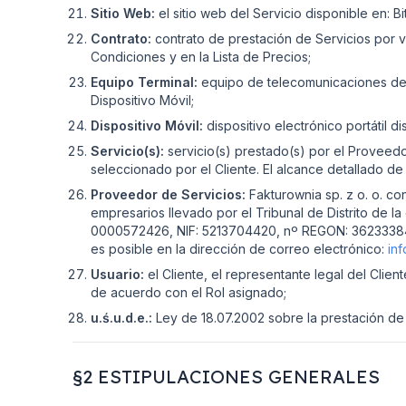
Sitio Web:
el sitio web del Servicio disponible en: Bi
Contrato:
contrato de prestación de Servicios por v
Condiciones y en la Lista de Precios;
Equipo Terminal:
equipo de telecomunicaciones dest
Dispositivo Móvil;
Dispositivo Móvil:
dispositivo electrónico portátil 
Servicio(s):
servicio(s) prestado(s) por el Proveedor
seleccionado por el Cliente. El alcance detallado de
Proveedor de Servicios:
Fakturownia sp. z o. o. con
empresarios llevado por el Tribunal de Distrito de la
0000572426, NIF: 5213704420, nº REGON: 362333847, c
es posible en la dirección de correo electrónico:
inf
Usuario:
el Cliente, el representante legal del Client
de acuerdo con el Rol asignado;
u.ś.u.d.e.:
Ley de 18.07.2002 sobre la prestación de 
§2 ESTIPULACIONES GENERALES