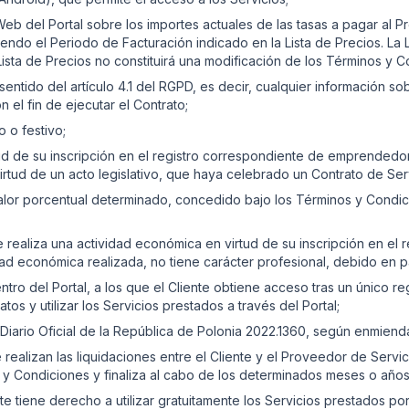
Web del Portal sobre los importes actuales de las tasas a pagar al 
ndo el Periodo de Facturación indicado en la Lista de Precios. La L
Lista de Precios no constituirá una modificación de los Términos y C
entido del artículo 4.1 del RGPD, es decir, cualquier información sob
 el fin de ejecutar el Contrato;
 o festivo;
ud de su inscripción en el registro correspondiente de emprendedor
irtud de un acto legislativo, que haya celebrado un Contrato de Se
lor porcentual determinado, concedido bajo los Términos y Condici
e realiza una actividad económica en virtud de su inscripción en e
ad económica realizada, no tiene carácter profesional, debido en pa
o del Portal, a los que el Cliente obtiene acceso tras un único reg
tos y utilizar los Servicios prestados a través del Portal;
(Diario Oficial de la República de Polonia 2022.1360, según enmiend
 realizan las liquidaciones entre el Cliente y el Proveedor de Servi
 y Condiciones y finaliza al cabo de los determinados meses o años
te tiene derecho a utilizar gratuitamente los Servicios prestados po