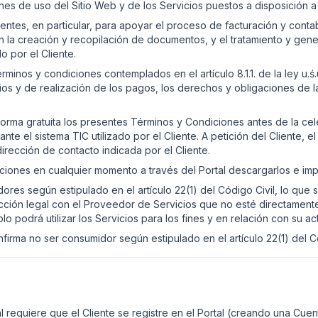
es de uso del Sitio Web y de los Servicios puestos a disposición a 
entes, en particular, para apoyar el proceso de facturación y contab
 la creación y recopilación de documentos, y el tratamiento y gene
 por el Cliente.
inos y condiciones contemplados en el artículo 8.1.1. de la ley u.ś.
icios y de realización de los pagos, los derechos y obligaciones de l
orma gratuita los presentes Términos y Condiciones antes de la cele
nte el sistema TIC utilizado por el Cliente. A petición del Cliente,
irección de contacto indicada por el Cliente.
iones en cualquier momento a través del Portal descargarlos e impr
ores según estipulado en el artículo 22(1) del Código Civil, lo que 
acción legal con el Proveedor de Servicios que no esté directament
lo podrá utilizar los Servicios para los fines y en relación con su ac
nfirma no ser consumidor según estipulado en el artículo 22(1) del Có
al requiere que el Cliente se registre en el Portal (creando una Cue