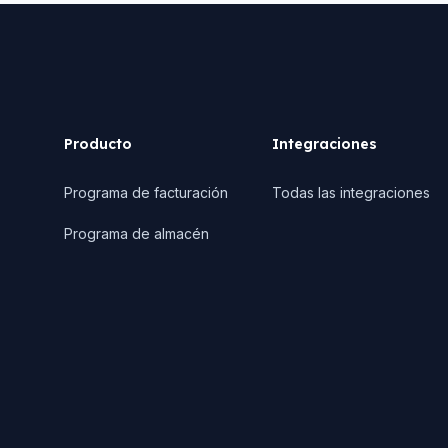
Footer
Producto
Integraciones
Programa de facturación
Todas las integraciones
Programa de almacén