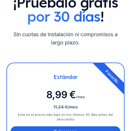
¡Pruébalo gratis
por 30 días
!
Sin cuotas de instalación ni compromisos a
largo plazo.
Favorito
Estándar
8,99 €
/mes
11,24 €/mes
Este es el precio más bajo en los últimos 30 días antes del
descuento